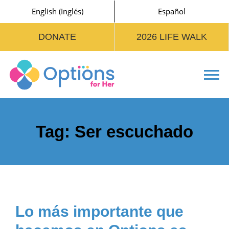
English
(
Inglés
)
Español
DONATE
2026 LIFE WALK
Tog
Tag:
Ser escuchado
Lo más importante que