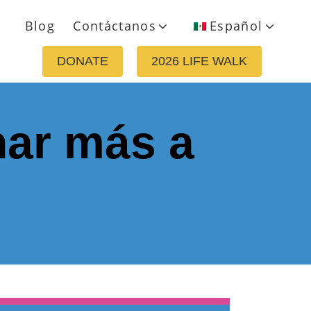
Blog
Contáctanos
Español
DONATE
2026 LIFE WALK
har más a