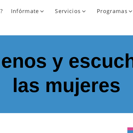
?
Infórmate
Servicios
Programas
enos y escuc
las mujeres