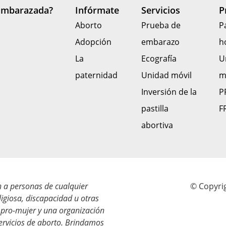
Embarazada?
Infórmate
Servicios
P
Aborto
Prueba de
P
Adopción
embarazo
h
La
Ecografía
U
paternidad
Unidad móvil
m
Inversión de la
P
pastilla
F
abortiva
n a personas de cualquier
© Copyrig
eligiosa, discapacidad u otras
 pro-mujer y una organización
servicios de aborto. Brindamos