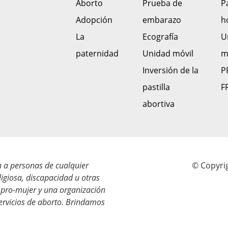
Aborto
Prueba de
P
Adopción
embarazo
h
La
Ecografía
U
paternidad
Unidad móvil
m
Inversión de la
P
pastilla
F
abortiva
n a personas de cualquier
© Copyrig
eligiosa, discapacidad u otras
 pro-mujer y una organización
servicios de aborto. Brindamos