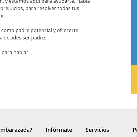
, y estamos aquí para ayudarte. Habla
prejuicios, para resolver todas tus
ir.
como padre potencial y ofrecerte
i decides ser padre.
 para hablar.
Embarazada?
Infórmate
Servicios
P