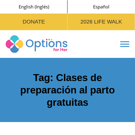
English
(
Inglés
)
Español
DONATE
2026 LIFE WALK
Tog
Tag:
Clases de
preparación al parto
gratuitas