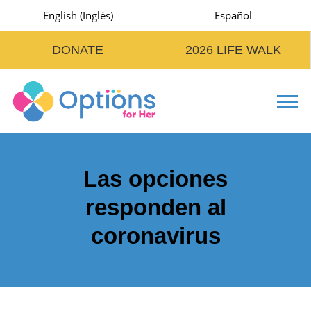
English
(
Inglés
)
Español
DONATE
2026 LIFE WALK
Tog
Las opciones
responden al
coronavirus